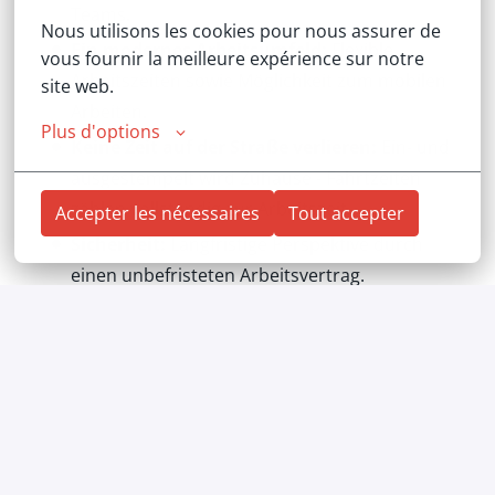
Teams.
Nous utilisons les cookies pour nous assurer de 
Ein modernes Arbeitsumfeld:
Flexible
vous fournir la meilleure expérience sur notre 
Arbeitszeiten sowie Möglichkeit zum mobilen
site web.
Arbeiten.
Plus d'options
Keine Zeit auf der Straße verlieren:
Ein- und
ausgestempelt wird Zuhause - Fahrtzeiten
zählen vollständig zur Arbeitszeit.
Accepter les nécessaires
Tout accepter
Sicherheit:
Langfristige Perspektive durch
einen unbefristeten Arbeitsvertrag.
Vorsorge:
Großzügige betriebliche
Altersvorsorge.
Firmenwagen:
Auch zur Privatnutzung, mit
Tankkarte (5000 km)