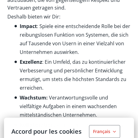
Vertrauen getragen sind.
Deshalb bieten wir Dir:
Impact
: Spiele eine entscheidende Rolle bei der
reibungslosen Funktion von Systemen, die sich
auf Tausende von Usern in einer Vielzahl von
Unternehmen auswirken.
Exzellenz
: Ein Umfeld, das zu kontinuierlicher
Verbesserung und persönlicher Entwicklung
ermutigt, um stets die höchsten Standards zu
erreichen.
Wachstum:
Verantwortungsvolle und
vielfältige Aufgaben in einem wachsenden
mittelständischen Unternehmen.
Kollaboration:
Werde ein Teil unseres agilen,
Accord pour les cookies
Français
funktionsübergreifenden und internationalen