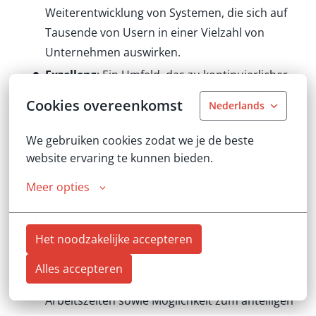
Weiterentwicklung von Systemen, die sich auf
Tausende von Usern in einer Vielzahl von
Unternehmen auswirken.
Exzellenz
: Ein Umfeld, das zu kontinuierlicher
Verbesserung und persönlicher Entwicklung
Cookies overeenkomst
Nederlands
ermutigt, um stets die höchsten Standards zu
erreichen.
We gebruiken cookies zodat we je de beste 
Wachstum:
Verantwortungsvolle und
website ervaring te kunnen bieden.
vielfältige Aufgaben in einem wachsenden
Meer opties
mittelständischen Unternehmen
Kollaboration:
Werde ein Teil unseres agilen,
funktionsübergreifenden und internationalen
Het noodzakelijke accepteren
Teams.
Alles accepteren
Ein modernes Arbeitsumfeld:
Flexible
Arbeitszeiten sowie Möglichkeit zum anteiligen