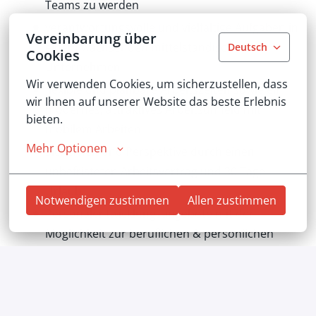
Teams zu werden
verantwortungsvolle und vielfältige Aufgaben in
Vereinbarung über
einem wachsenden mittelständischen
Deutsch
Cookies
Unternehmen
Wir verwenden Cookies, um sicherzustellen, dass 
flexible und planbare Arbeitszeiten sowie ein
wir Ihnen auf unserer Website das beste Erlebnis 
modernes, attraktives Arbeitsumfeld mit
bieten.
mobilem Arbeiten
Mehr Optionen
Sicherheit und Perspektive durch einen
unbefristeten Arbeitsvertrag und 30 Tage
Urlaub
Notwendigen zustimmen
Allen zustimmen
Personalentwicklungsangebote mit der
Möglichkeit zur beruflichen & persönlichen
Weiterentwicklung
eine betriebliche Altersvorsorge und
vermögenswirksame Leistungen