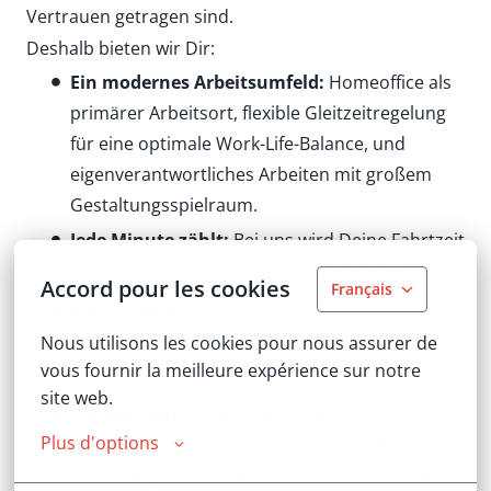
Vertrauen getragen sind.
Deshalb bieten wir Dir:
Ein modernes Arbeitsumfeld:
Homeoffice als
primärer Arbeitsort, flexible Gleitzeitregelung
für eine optimale Work-Life-Balance, und
eigenverantwortliches Arbeiten mit großem
Gestaltungsspielraum.
Jede Minute zählt:
Bei uns wird Deine Fahrtzeit
zu Kundenbesuchen als Arbeitszeit vergütet.
Accord pour les cookies
Français
Firmen-PKW:
Neutraler Firmenwagen auch zur
Nous utilisons les cookies pour nous assurer de 
privaten Nutzung, mit europaweit gültiger
vous fournir la meilleure expérience sur notre 
Tankkarte inklusive.
site web.
Starkes Team:
Kollegiale Zusammenarbeit und
Plus d'options
offener Austausch mit erfahrenen Kolleginnen
und Kollegen aus Sales, Service und Technik.