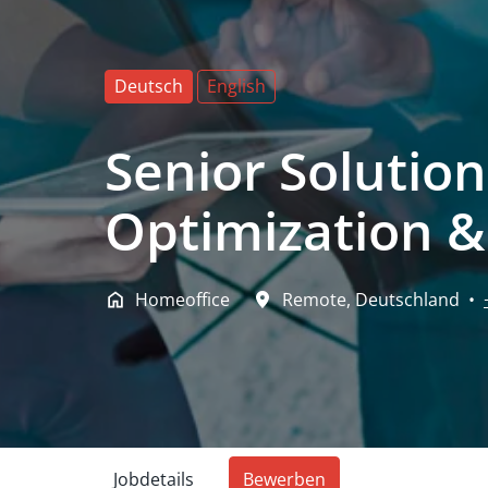
Deutsch
English
Senior Solutio
Optimization &
Homeoffice
Remote
,
Deutschland
•
Jobdetails
Bewerben