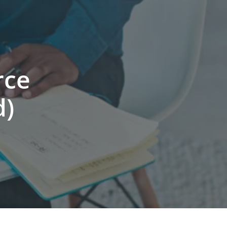
rce
d)